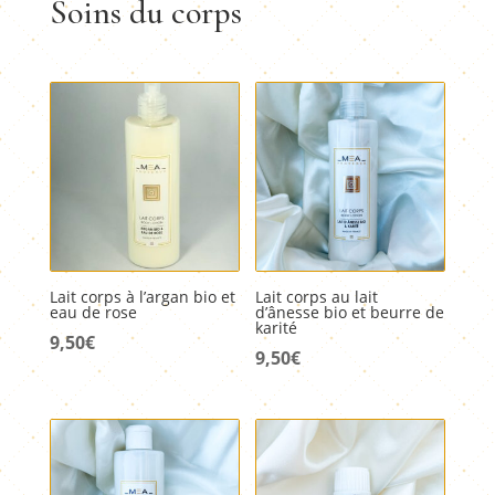
Soins du corps
14,50€.
8,00€.
Lait corps à l’argan bio et
Lait corps au lait
eau de rose
d’ânesse bio et beurre de
karité
9,50
€
9,50
€