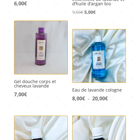
6,00
€
d’huile d’argan bio
Le
Le
9,50
€
5,00
€
prix
prix
initial
actuel
était :
est :
9,50€.
5,00€.
Gel douche corps et
cheveux lavande
Eau de lavande cologne
7,00
€
8,00
€
20,00
€
Plage
–
de
prix :
8,00€
à
20,00€