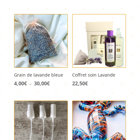
de
prix :
3,00€
à
20,00€
Grain de lavande bleue
Coffret soin Lavande
4,00
€
30,00
€
Plage
22,50
€
–
de
prix :
4,00€
à
30,00€