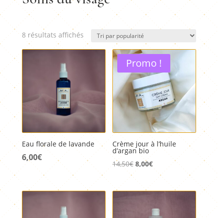
Trié
8 résultats affichés
par
popularité
Promo !
Eau florale de lavande
Crème jour à l’huile
d’argan bio
6,00
€
Le
Le
14,50
€
8,00
€
prix
prix
initial
actuel
était :
est :
14,50€.
8,00€.