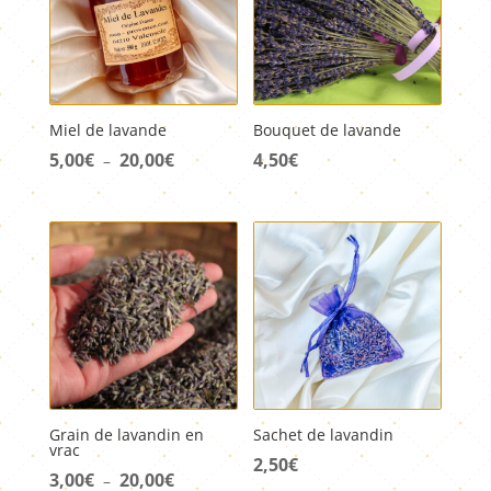
Miel de lavande
Bouquet de lavande
5,00
€
20,00
€
Plage
4,50
€
–
de
prix :
5,00€
à
20,00€
Grain de lavandin en
Sachet de lavandin
vrac
2,50
€
3,00
€
20,00
€
Plage
–