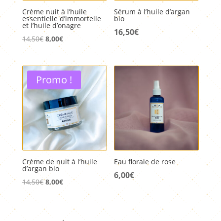
Crème nuit à l’huile
Sérum à l’huile d’argan
essentielle d’immortelle
bio
et l’huile d’onagre
16,50
€
Le
Le
14,50
€
8,00
€
prix
prix
initial
actuel
était :
est :
Promo !
14,50€.
8,00€.
Crème de nuit à l’huile
Eau florale de rose
d’argan bio
6,00
€
Le
Le
14,50
€
8,00
€
prix
prix
initial
actuel
était :
est :