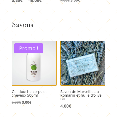
3,80
€
40,00
€
7,00
€
3,00
€
–
de
prix
prix
prix :
initial
actuel
3,80€
était :
est :
Savons
à
7,00€.
3,00€.
40,00€
Promo !
Gel douche corps et
Savon de Marseille au
cheveux 500ml
Romarin et huile d’olive
BIO
Le
Le
5,00
€
3,00
€
4,00
€
prix
prix
initial
actuel