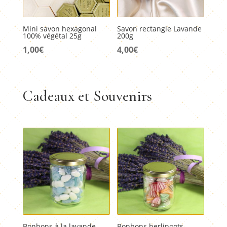
Mini savon hexagonal
Savon rectangle Lavande
100% végétal 25g
200g
1,00
€
4,00
€
Cadeaux et Souvenirs
Bonbons à la lavande
Bonbons berlingots