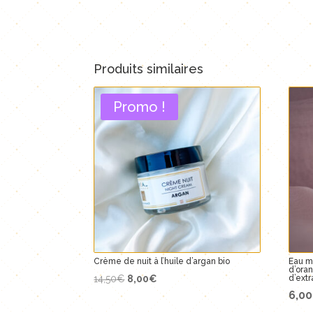
Produits similaires
Promo !
Crème de nuit à l’huile d’argan bio
Eau mi
d’oran
Le
Le
14,50
€
8,00
€
d’extr
6,00
prix
prix