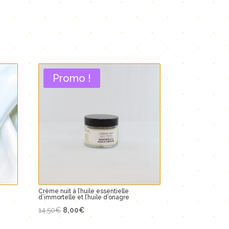
Promo !
Crème nuit à l’huile essentielle
d’immortelle et l’huile d’onagre
Le
Le
14,50
€
8,00
€
prix
prix