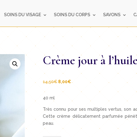
SOINS DU VISAGE
SOINS DU CORPS
SAVONS
C
Crème jour à l’huile
Le
Le
14,50
€
8,00
€
prix
prix
initial
actuel
40 ml
était :
est :
Très connu pour ses multiples vertus, son act
14,50€.
8,00€.
Cette crème délicatement parfumée pénètre 
peau.