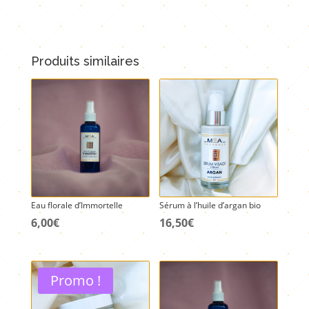
l'huile
essentielle
d'immortelle
et
Produits similaires
l'huile
d'onagre
Eau florale d’Immortelle
Sérum à l’huile d’argan bio
6,00
€
16,50
€
Promo !