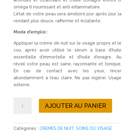
antirides et cicatrisant et l’huile d’onagre enrichi d’
oméga 6 nourrissant et anti-inflammatoire.
L’état de votre peau sera amélioré jour après jour, la
rendant plus douce, raffermie et éclatante.
Mode d’emploi :
Appliquer la crème de nuit sur le visage propre et le
cou, après avoir utilisé le sérum à base d’huile
essentielle d’immortelle et d’huile d’onagre.. Au
réveil votre peau est saine, rayonnante et tonique.
En cas de contact avec les yeux, rincer
abondamment à l’eau claire. Ne pas ingérer. Usage
externe.
quantité
AJOUTER AU PANIER
de
Crème
nuit
à
Catégories :
CREMES DE NUIT
,
SOINS DU VISAGE