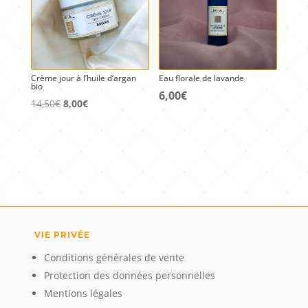
Crème jour à l’huile d’argan
Eau florale de lavande
bio
6,00
€
Le
Le
14,50
€
8,00
€
prix
prix
initial
actuel
était :
est :
14,50€.
8,00€.
VIE PRIVÉE
Conditions générales de vente
Protection des données personnelles
Mentions légales