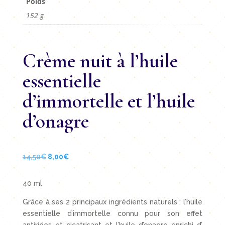
Poids
152 g
Crème nuit à l’huile
essentielle
d’immortelle et l’huile
d’onagre
Le
Le
14,50
€
8,00
€
prix
prix
initial
actuel
40 ml
était :
est :
Grâce à ses 2 principaux ingrédients naturels : l’huile
14,50€.
8,00€.
essentielle d’immortelle connu pour son effet