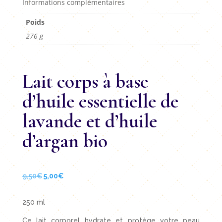
Informations complémentaires
Poids
276 g
Lait corps à base
d’huile essentielle de
lavande et d’huile
d’argan bio
Le
Le
9,50
€
5,00
€
prix
prix
initial
actuel
250 ml
était :
est :
Ce lait corporel hydrate et protège votre peau
9,50€.
5,00€.