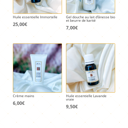
Huile essentielle Immortelle
Gel douche au lait d’ânesse bio
et beurre de karité
25,00
€
7,00
€
Crème mains
Huile essentielle Lavande
vraie
6,00
€
9,50
€