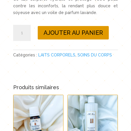
contre les inconforts, la rendant plus douce et
soyeuse avec un voile de parfum lavande.
quantité
AJOUTER AU PANIER
de
Lait
corps
à
Catégories :
LAITS CORPORELS
,
SOINS DU CORPS
base
d'huile
essentielle
de
Produits similaires
lavande
et
d'huile
d'argan
bio