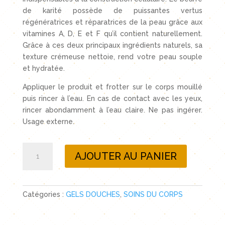
de karité possède de puissantes vertus
régénératrices et réparatrices de la peau grâce aux
vitamines A, D, E et F qu’il contient naturellement.
Grâce à ces deux principaux ingrédients naturels, sa
texture crémeuse nettoie, rend votre peau souple
et hydratée.
Appliquer le produit et frotter sur le corps mouillé
puis rincer à l’eau. En cas de contact avec les yeux,
rincer abondamment à l’eau claire. Ne pas ingérer.
Usage externe.
quantité
AJOUTER AU PANIER
de
Gel
douche
au
Catégories :
GELS DOUCHES
,
SOINS DU CORPS
lait
d’ânesse