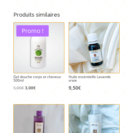
bio
et
Produits similaires
beurre
de
Promo !
karité
Gel douche corps et cheveux
Huile essentielle Lavande
500ml
vraie
Le
Le
9,50
€
5,00
€
3,00
€
prix
prix
initial
actuel
était :
est :
5,00€.
3,00€.