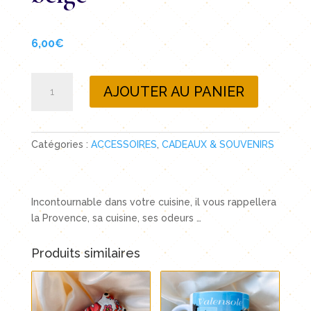
6,00
€
quantité
AJOUTER AU PANIER
de
Torchon
provençal
beige
Catégories :
ACCESSOIRES
,
CADEAUX & SOUVENIRS
Incontournable dans votre cuisine, il vous rappellera
la Provence, sa cuisine, ses odeurs …
Produits similaires