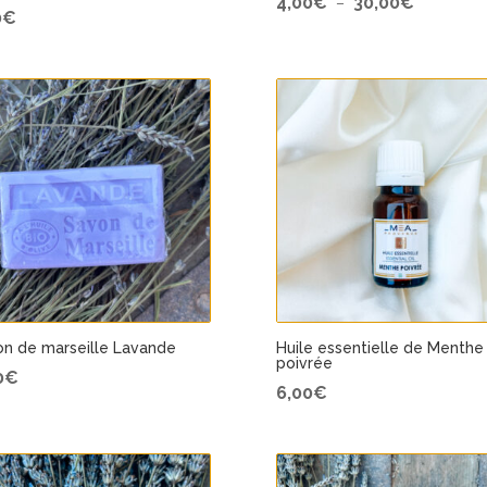
4,00
€
30,00
€
–
0
€
de
prix :
4,00€
à
30,00€
n de marseille Lavande
Huile essentielle de Menthe
poivrée
0
€
6,00
€