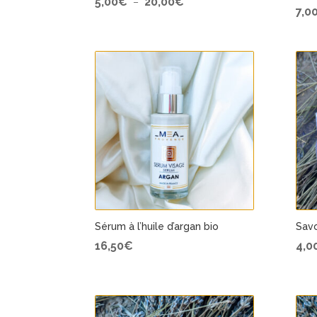
5,00
€
20,00
€
–
7,0
de
prix :
5,00€
à
20,00€
Sérum à l’huile d’argan bio
Savo
16,50
€
4,0