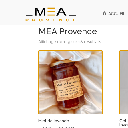
ACCUEIL
Accueil
/ MEA Provence
MEA Provence
Trié
Affichage de 1–9 sur 18 résultats
par
popularité
Miel de lavande
Gel 
lav
Plage