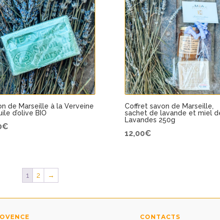
n de Marseille à la Verveine
Coffret savon de Marseille,
uile d’olive BIO
sachet de lavande et miel d
Lavandes 250g
0
€
12,00
€
1
2
→
ROVENCE
CONTACTS