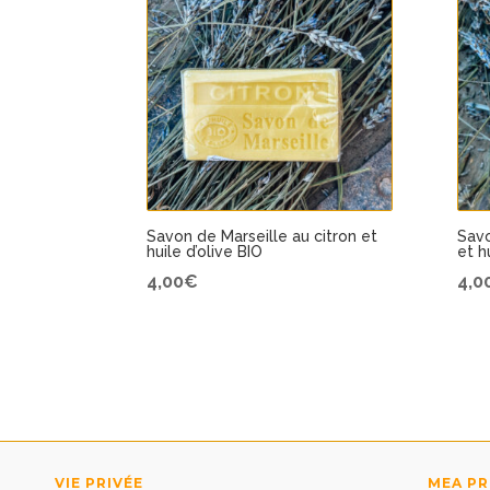
Savon de Marseille au citron et
Savo
huile d’olive BIO
et h
4,00
€
4,0
VIE PRIVÉE
MEA P