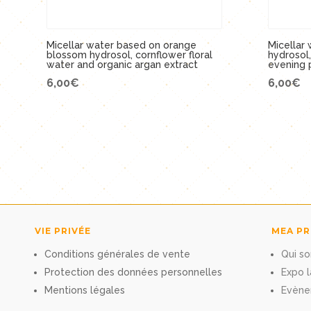
Micellar water based on orange
Micellar
blossom hydrosol, cornflower floral
hydrosol,
water and organic argan extract
evening 
6,00
€
6,00
€
VIE PRIVÉE
MEA P
Conditions générales de vente
Qui s
Protection des données personnelles
Expo l
Mentions légales
Evène