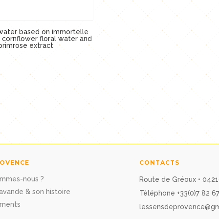
 water based on immortelle
 cornflower floral water and
primrose extract
ROVENCE
CONTACTS
ommes-nous ?
Route de Gréoux • 042
avande & son histoire
Téléphone +33(0)7 82 67
ments
lessensdeprovence@gm